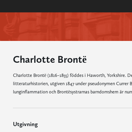
Charlotte Brontë
Charlotte Brontë (1816–1855) föddes i Haworth, Yorkshire.
litteraturhistorien, utgiven 1847 under pseudonymen Currer B
lunginflammation och Brontësystrarnas barndomshem är nume
Utgivning