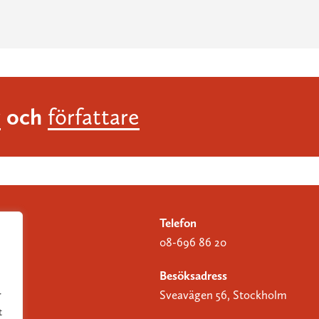
och
r
författare
Telefon
08-696 86 20
Besöksadress
Sveavägen 56, Stockholm
r
t