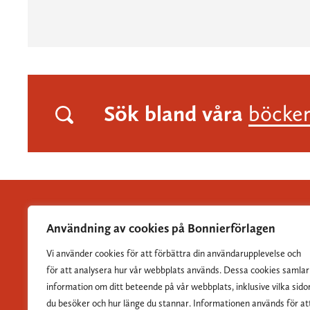
Sök bland våra
böcke
Användning av cookies på Bonnierförlagen
Vi använder cookies för att förbättra din användarupplevelse och
Albert Bonniers Förlag grundades 1837 och är Sveriges
för att analysera hur vår webbplats används. Dessa cookies samlar
största skönlitterära förlag.
information om ditt beteende på vår webbplats, inklusive vilka sido
du besöker och hur länge du stannar. Informationen används för at