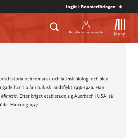
Ingår i Bonnierförlagen
Beställ recensionsexemplar
Meny
onsthistoria och romansk och latinsk filologi och blev
gade han tio år i turkisk landsflykt 1936-1946. Han
n
Mimesis.
Efter kriget etablerade sig Auerbach i USA, så
Yale. Han dog 1957.