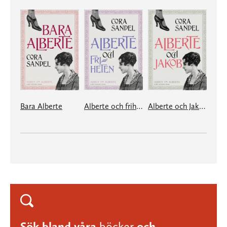
Bara Alberte
Alberte och friheten
Alberte och Jakob
Sök bland våra
böcker
och