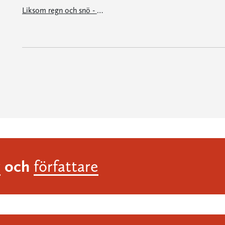
Liksom regn och snö - möten med den nya Bibeln
och
r
författare