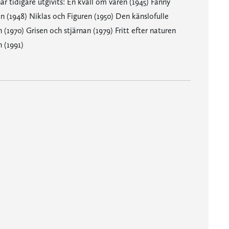
r tidigare utgivits: En kväll om våren (1945) Fanny
in (1948) Niklas och Figuren (1950) Den känslofulle
 (1970) Grisen och stjärnan (1979) Fritt efter naturen
 (1991)