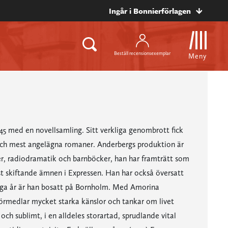
Ingår i Bonnierförlagen
Beställ recensionsexemplar
Meny
5 med en novellsamling. Sitt verkliga genombrott fick
och mest angelägna romaner. Anderbergs produktion är
ser, radiodramatik och barnböcker, han har framträtt som
est skiftande ämnen i Expressen. Han har också översatt
nga år är han bosatt på Bornholm. Med Amorina
örmedlar mycket starka känslor och tankar om livet
ch sublimt, i en alldeles storartad, sprudlande vital