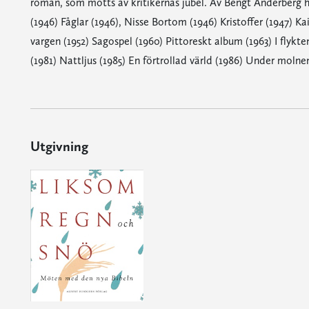
roman, som mötts av kritikernas jubel. Av Bengt Anderberg ha
(1946) Fåglar (1946), Nisse Bortom (1946) Kristoffer (1947) Ka
vargen (1952) Sagospel (1960) Pittoreskt album (1963) I flykten
(1981) Nattljus (1985) En förtrollad värld (1986) Under molnen
Utgivning