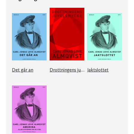
Det går an
Drottningens juvelsmycke
Jaktslottet