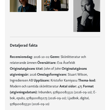
Detaljerad fakta
Recensionsdag:
2026-10-02
Genre:
Skönlitteratur och
relaterande ämnen
Översättare:
Eva Åsefeldt
Originalutgåvans titel:
John of John
Originalutgåvans
utgivningsår:
2026
Omslagsformgivare:
Stuart Wilson,
Ingrediensen AB
Uppläsare:
Kristofer Kamiyasu
Thema-kod:
Modern och samtida skönlitteratur
Antal sidor:
475
Format
(utgivningsdatum):
Inbunden, 9789100813321 (2026-09-10); E-
bok, epub2, 9789100815073 (2026-09-10); Ljudbok, digital,
9789100815530 (2026-09-10)