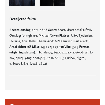
Detaljerad fakta
Recensionsdag:
2026-08-18
Genre:
Sport, idrott och friluftsliv
Omslagsformgivare:
Michael Ceken
Platser:
USA, Tjetjenien,
Ukraina, Abu Dhabi,
Thema-kod:
MMA (mixed martial arts)
Antal sidor:
268
Mått:
143 x 223 x 23 mm
Vikt:
352 g
Format
(utgivningsdatum):
Inbunden, 9789100811020 (2026-08-14); E-
bok, epub3, 9789100814083 (2026-08-14); Ljudbok, digital,
9789100816735 (2026-08-14)