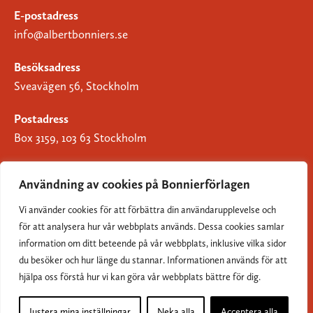
E-postadress
info@albertbonniers.se
Besöksadress
Sveavägen 56, Stockholm
Postadress
Box 3159, 103 63 Stockholm
Användning av cookies på Bonnierförlagen
Vi använder cookies för att förbättra din användarupplevelse och
Om Bonnierförlagen
för att analysera hur vår webbplats används. Dessa cookies samlar
Cookies
information om ditt beteende på vår webbplats, inklusive vilka sidor
du besöker och hur länge du stannar. Informationen används för att
Integritetspolicy
hjälpa oss förstå hur vi kan göra vår webbplats bättre för dig.
Justera mina inställningar
Neka alla
Acceptera alla