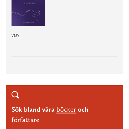
varv
Sök bland våra
böcker
och
författare