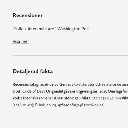
Recensioner
"Follett är en mästare." Washington Post
”En dramatisk och rik berättelse om hur Stonehenge byggdes … Det här är en klassisk Follett. Hans fans kommer att bli nöjda.” Kirkus Reviews
Visa mer
Detaljerad fakta
Recensionsdag:
2026-01-20
Genre:
Skönlitteratur och relaterande ä
titel:
Circle of Days
Originalutgåvans utgivningsår:
2025
Omslagsfor
kod:
Historiska romaner
Antal sidor:
556
Mått:
159 x 232 x 40 mm
Vik
(2026-01-02); E-bok, epub3, 9789100813048 (2026-01-02)