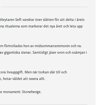
rytaren Seft vandrar över slätten för att delta i årets
tna ritualerna som markerar det nya året och leta upp
 barn förtrollades hon av midsommarceremonin och nu
 gigantiska stenar. Samtidigt jäser oron och osämjan i
ora livsuppgift. Men när torkan slår till och
hotar våldet att rasera allt.
aste monument: Stonehenge.