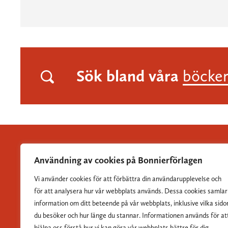
Sök bland våra
böcke
Användning av cookies på Bonnierförlagen
Vi använder cookies för att förbättra din användarupplevelse och
Albert Bonniers Förlag grundades 1837 och är Sveriges
för att analysera hur vår webbplats används. Dessa cookies samlar
största skönlitterära förlag.
information om ditt beteende på vår webbplats, inklusive vilka sido
du besöker och hur länge du stannar. Informationen används för at
hjälpa oss förstå hur vi kan göra vår webbplats bättre för dig.