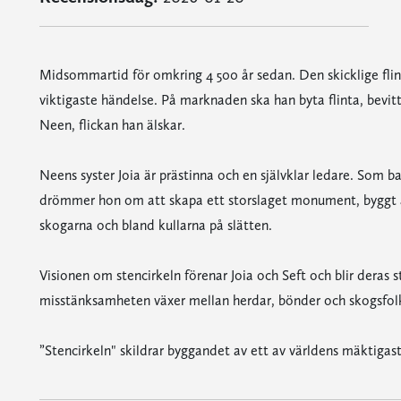
Midsommartid för omkring 4 500 år sedan. Den skicklige flintb
viktigaste händelse. På marknaden ska han byta flinta, bevit
Neen, flickan han älskar.
Neens syster Joia är prästinna och en självklar ledare. Som
drömmer hon om att skapa ett storslaget monument, byggt av
skogarna och bland kullarna på slätten.
Visionen om stencirkeln förenar Joia och Seft och blir deras st
misstänksamheten växer mellan herdar, bönder och skogsfolk, 
”Stencirkeln" skildrar byggandet av ett av världens mäktig