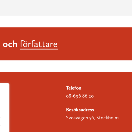
och
r
författare
Telefon
08-696 86 20
Besöksadress
Sveavägen 56, Stockholm
r
t