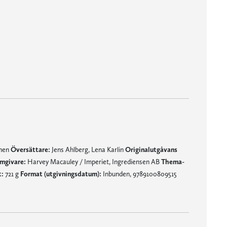
mnen
Översättare:
Jens Ahlberg, Lena Karlin
Originalutgåvans
mgivare:
Harvey Macauley / Imperiet, Ingrediensen AB
Thema-
t:
721 g
Format (utgivningsdatum):
Inbunden, 9789100809515