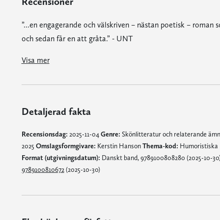
Recensioner
”...en engagerande och välskriven – nästan poetisk – roman som
och sedan får en att gråta.” - UNT
”...en engagerande och välskriven – nästan poetisk – roman som först får en att skratta åt tillståndet för svensk vård och sedan får en att gråta.” - UNT
Visa mer
Detaljerad fakta
Recensionsdag:
2025-11-04
Genre:
Skönlitteratur och relaterande äm
2025
Omslagsformgivare:
Kerstin Hanson
Thema-kod:
Humoristiska
Format (utgivningsdatum):
Danskt band, 9789100808280 (2025-10-30); 
9789100810672
(2025-10-30)