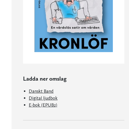
Ladda ner omslag
Danskt Band
Digital ljudbok
E-bok (EPUB2)