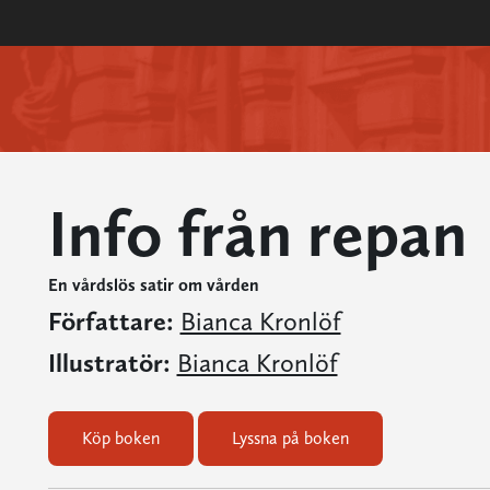
Info från repan
En vårdslös satir om vården
Författare:
Bianca Kronlöf
Illustratör:
Bianca Kronlöf
Köp boken
Lyssna på boken