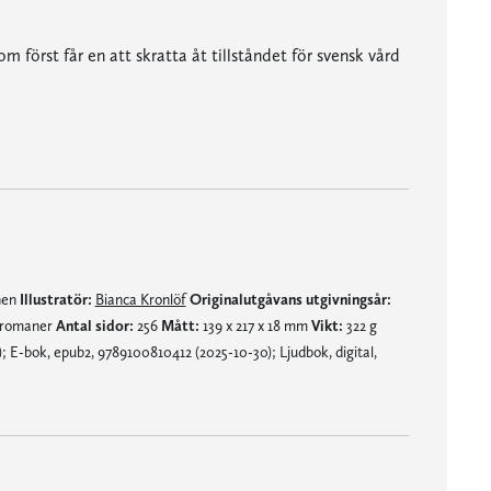
 först får en att skratta åt tillståndet för svensk vård
nen
Illustratör:
Bianca Kronlöf
Originalutgåvans utgivningsår:
 romaner
Antal sidor:
256
Mått:
139 x 217 x 18 mm
Vikt:
322 g
E-bok, epub2, 9789100810412 (2025-10-30); Ljudbok, digital,