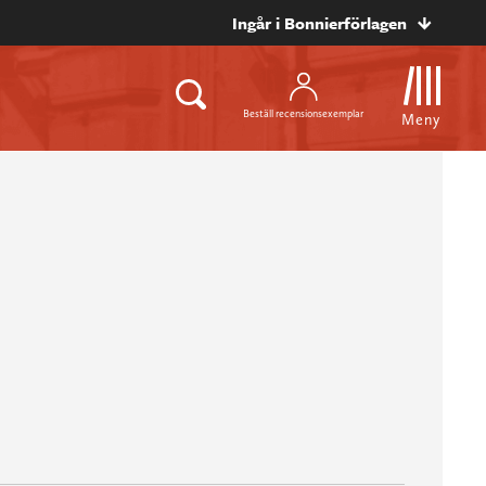
Ingår i Bonnierförlagen
Beställ recensionsexemplar
Meny