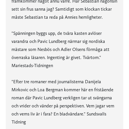
framkommer något ännu värre. Har Sebastian någonsin
sett sin frus sanna jag? Samtidigt som klockan tickar
måste Sebastian ta reda på Annies hemligheter.
"Spänningen byggs upp, de tvära kasten avlöser
varandra och Pavic Lundberg närmar sig nordiska
mästare som Nesbös och Adler Olsens förmåga att
överraska läsaren. Ingenting är givet. Tvärtom."
Mariestads-Tidningen
"Efter tre romaner med journalisterna Danijela
Mirkovic och Loa Bergman kommer här en fristående
roman där Pavic Lundberg verkligen tar ut svängarna
och vrider och vänder på perspektiven. Vem jagar vem
och vems liv är i fara? En bladvändare." Sundsvalls
Tidning