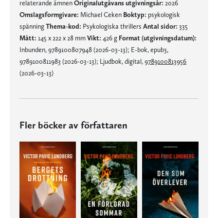
relaterande ämnen
Originalutgåvans utgivningsår:
2026
Omslagsformgivare:
Michael Ceken
Boktyp:
psykologisk
spänning
Thema-kod:
Psykologiska thrillers
Antal sidor:
335
Mått:
145 x 222 x 28 mm
Vikt:
426 g
Format (utgivningsdatum):
Inbunden, 9789100807948 (2026-03-13); E-bok, epub3,
9789100811983 (2026-03-13); Ljudbok, digital,
9789100813956
(2026-03-13)
Fler böcker av författaren