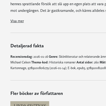
hennes sprattlande försök att slå upp en egen plats att vara p
mot undergången. Det är gastkramande, och känns alldeles 
"Fängslande ... blod­isande in i det sista är fru Magdalenas totala maktlöshet och hur den följt henne genom livet, hur hennes sprattlande försök att slå upp en egen plats att vara på är förgäves och hur den till sist för henne
"[E]tt kammarspel med krypande stämningar, där spänningen består av inte bara spökerierna i sig utan också frågan vad som egentligen sker ... det som gör 'Fiskaren' till någonting mer än en spökhistoria är porträttet av Magdalena. En osjälvständig kvinna, hela sitt liv berövad makten över sig själv av män, vars inre är på väg att spränga det yttre, kontrollerade höljet." Gefle Dagblad
"Segtnan leder läsaren sömlöst genom Magdalenas vardag som nyinflyttad på landet och hustru i ett kärlekslöst äktenskap och hennes omvälvande upplevelser i huset, där både minnen och andar spökar. Språket är utsökt och följer den historiska perioden utan att förlora sin säregenhet. En fängslande läsupplevelse som berör på många plan." BTJ-häftet nr 1, 2026
”Beroendeframkallande … ett originellt och fängslande tillskott till den våg av kvinnliga författare som utmanar maktstrukturerna bakom sina berättelser." Irish Times
”[Segtnan] utlämnar hänsynslöst sig själv. Däri ligger bokens nerv ... Barns skyddslöshet, inte minst mot samhället, är ett av bokens tem
Visa mer
Detaljerad fakta
Recensionsdag:
2026-01-16
Genre:
Skönlitteratur och relaterande ä
Michael Ceken
Thema-kod:
Historiska romaner
Antal sidor:
260
Måt
Kartonnage, 9789100806279 (2026-01-14); E-bok, epub3, 978910081208
Fler böcker av författaren