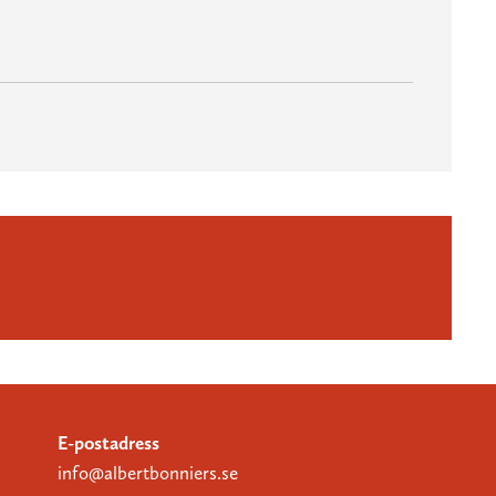
E-postadress
info@albertbonniers.se