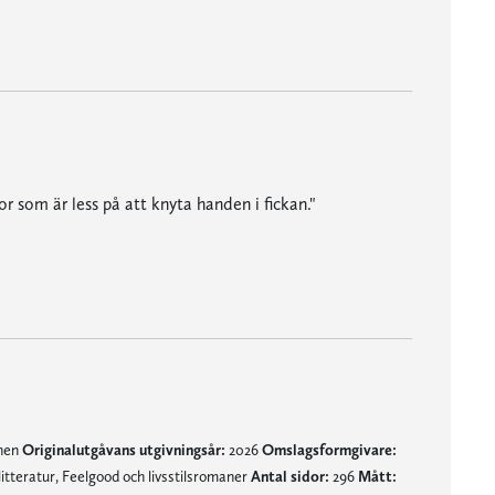
r som är less på att knyta handen i fickan."
ån Johanna Swanbergs penna." BTJ, häfte 5, 2026
mnen
Originalutgåvans utgivningsår:
2026
Omslagsformgivare:
tteratur, Feelgood och livsstilsromaner
Antal sidor:
296
Mått: