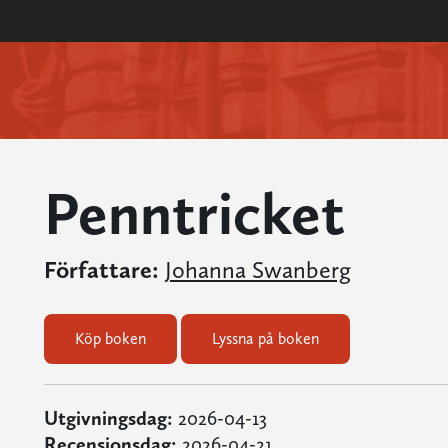
Penntricket
Författare:
Johanna Swanberg
Köp boken
Lyssna på boken
Utgivningsdag:
2026-04-13
Recensionsdag:
2026-04-21