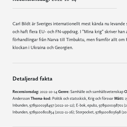
Carl Bildt är Sveriges internationellt mest kända nu levande 
och haft flera EU- och FN-uppdrag. I ”Mina krig” skriver han 
förhandlingar från Narva till Timbuktu, men framför allt om R
klockan i Ukraina och Georgien.
Detaljerad fakta
Recensionsdag:
2022-10-14
Genre:
Samhälle och samhällsvetenskap
O
Andersson
Thema-kod:
Politik och statsskick, Krig och försvar
Mått:
1
Inbunden, 9789100198497 (2022-10-12); E-bok, epub2, 9789100198701 (202
Inbunden, 9789100801854 (2022-11-16); Storpocket, 9789100803698 (2