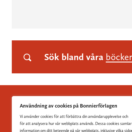
Sök bland våra
böcke
Användning av cookies på Bonnierförlagen
Vi använder cookies för att förbättra din användarupplevelse och
Albert Bonniers Förlag grundades 1837 och är Sveriges
för att analysera hur vår webbplats används. Dessa cookies samlar
största skönlitterära förlag.
information om ditt beteende på vår webbplats, inklusive vilka sido