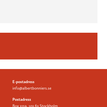
E-postadress
info@albertbonniers.se
Postadress
Box 3159, 103 63 Stockholm