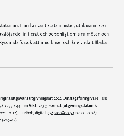
statsman. Han har varit statsminister, utrikesminister
avslöjande, initierat och personligt om sina möten och
ysslands försök att med kriser och krig vrida tillbaka
riginalutgåvans utgivningsår:
2022
Omslagsformgivare:
Jens
58 x 233 x 44 mm
Vikt:
783 g
Format (utgivningsdatum):
2-10-12); Ljudbok, digital,
9789100800154
(2022-10-28);
023-09-04)