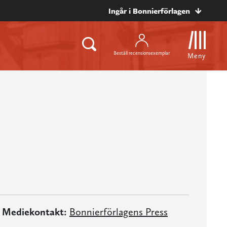
Ingår i Bonnierförlagen
Beställ recensionsexemplar
Meny
Mediekontakt:
Bonnierförlagens Press