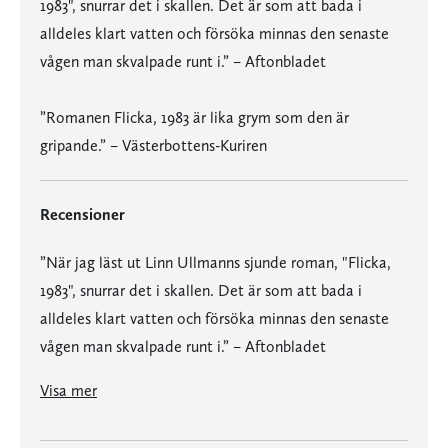
1983", snurrar det i skallen. Det är som att bada i
alldeles klart vatten och försöka minnas den senaste
vågen man skvalpade runt i.” – Aftonbladet
”Romanen Flicka, 1983 är lika grym som den är
gripande.” – Västerbottens-Kuriren
Recensioner
”När jag läst ut Linn Ullmanns sjunde roman, "Flicka,
1983", snurrar det i skallen. Det är som att bada i
alldeles klart vatten och försöka minnas den senaste
vågen man skvalpade runt i.” – Aftonbladet
”Linn Ullmanns "Flicka, 1983" är en lika brutal som angelägen berättelse om ensamhet, utsatthet, längtan och skuld.” – Borås Tidning
”Linn Ullmann lyckas raffinerat ta sig fram till den centrala bilden så många gånger och på så olika sätt att den till sist framstår som ett jättelikt pulserande konstverk, som det krävs en roman för att bearbeta. Flickan med strassörhängena. Mästerligt.” – Dagens Nyheter
”När jag läst ut Linn Ullmanns sjunde roman, "Flicka, 1983", snurrar det i skallen. Det är som att bada i alldeles klart vatten och försöka minnas den senaste vågen man skvalpade runt i.” – Aftonbladet
”Romanen Flicka, 1983 är lika grym som den är gripande.” – Västerbottens-Kuriren
Visa mer