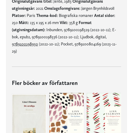
Originalutgåvans titel:
Jente, 1983
Originalutgåvans
utgivningsår:
2021
Omslagsformgivare:
Jørgen Brynhildsvoll
Platser:
Paris
Thema-kod:
Biografiska romaner
Antal sidor:
250
Mått:
135 x 195 x 26 mm
Vikt:
358 g
Format
(utgivningsdatum):
Inbunden, 9789100198329 (2022-10-11); E-
bok, epub2, 9789100198336 (2022-10-11); Ljudbok, digital,
9789100198930
(2022-10-11); Pocket, 9789100804169 (2023-11-
29)
Fler böcker av författaren