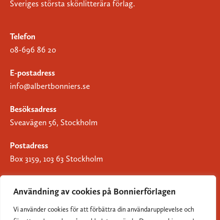
Sveriges största skönlitterära förlag.
Telefon
08-696 86 20
E-postadress
info@albertbonniers.se
Besöksadress
Sveavägen 56, Stockholm
Postadress
Box 3159, 103 63 Stockholm
Användning av cookies på Bonnierförlagen
Vi använder cookies för att förbättra din användarupplevelse och
Om Bonnierförlagen