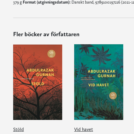
379 g
Format (utgivningsdatum):
Danskt band, 9789100197216 (2021-11-
Fler böcker av författaren
Stöld
Vid havet