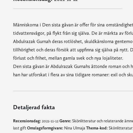
Människorna i Den sista gåvan är offer för sina omständighete
tidvattensvågor, på flykt från sig själva. De är märkta av fö
Abdulrazak Gurnah deras rotlöshet, skuldkänslorna gentemot
tillhörighet och deras försök att uppfinna sig själva på nytt
förlust och frihet, mellan gamla svek och nya lojaliteter.
Den sista gåvan är Abdulrazak Gurnahs åttonde roman och ha
han har utforskat i flera av sina tidigare romaner: exil och sku
Detaljerad fakta
Recensionsdag:
2021-11-12
Genre:
Skönlitteratur och relaterande äm
last gift
Omslagsformgivare:
Nina Ulmaja
Thema-kod:
Skönlitteratur