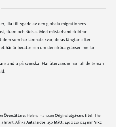
r, illa tilltygade av den globala migrationens
rlust, skam och rädsla. Med mästarhand skildrar
 dem som har lämnats kvar, deras längtan efter
. Det här är berättelsen om den sköra gränsen mellan
ns andra på svenska. Här återvänder han till de teman
ld.
nen
Översättare:
Helena Hansson
Originalutgåvans titel:
The
: allmänt, Afrika
Antal sidor:
250
Mått:
140 x 210 x 24 mm
Vikt: