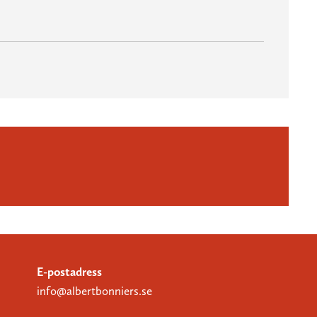
E-postadress
info@albertbonniers.se