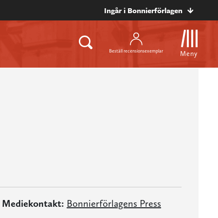
Ingår i Bonnierförlagen
Beställ recensionsexemplar
Meny
n
Mediekontakt:
Bonnierförlagens Press