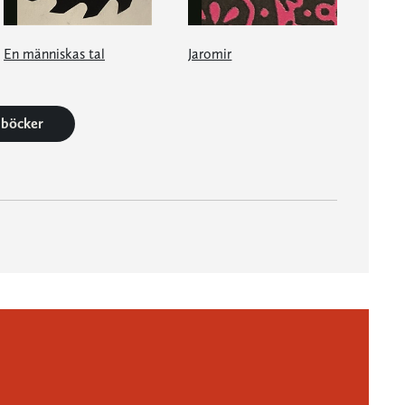
En människas tal
Jaromir
0 böcker