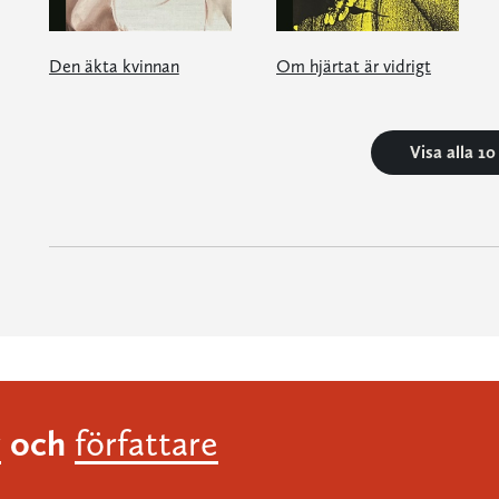
Den äkta kvinnan
Om hjärtat är vidrigt
Visa alla 1
och
r
författare