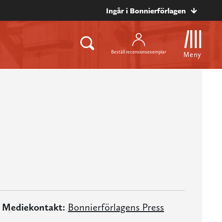
Ingår i Bonnierförlagen
Beställ recensionsexemplar
Meny
Mediekontakt:
Bonnierförlagens Press