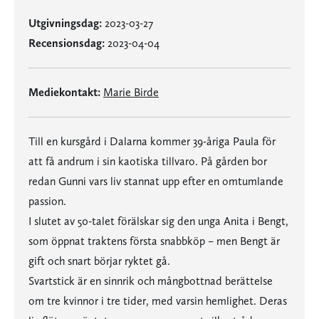
Utgivningsdag:
2023-03-27
Recensionsdag:
2023-04-04
Mediekontakt:
Marie Birde
Till en kursgård i Dalarna kommer 39-åriga Paula för
att få andrum i sin kaotiska tillvaro. På gården bor
redan Gunni vars liv stannat upp efter en omtumlande
passion.
I slutet av 50-talet förälskar sig den unga Anita i Bengt,
som öppnat traktens första snabbköp – men Bengt är
gift och snart börjar ryktet gå.
Svartstick är en sinnrik och mångbottnad berättelse
om tre kvinnor i tre tider, med varsin hemlighet. Deras