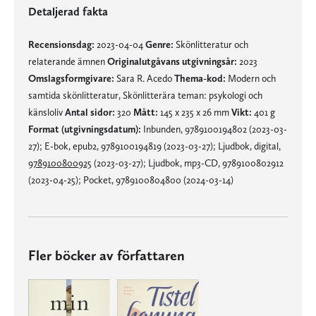
Detaljerad fakta
Recensionsdag:
2023-04-04
Genre:
Skönlitteratur och
relaterande ämnen
Originalutgåvans utgivningsår:
2023
Omslagsformgivare:
Sara R. Acedo
Thema-kod:
Modern och
samtida skönlitteratur, Skönlitterära teman: psykologi och
känsloliv
Antal sidor:
320
Mått:
145 x 235 x 26 mm
Vikt:
401 g
Format (utgivningsdatum):
Inbunden, 9789100194802 (2023-03-
27); E-bok, epub2, 9789100194819 (2023-03-27); Ljudbok, digital,
9789100800925
(2023-03-27); Ljudbok, mp3-CD, 9789100802912
(2023-04-25); Pocket, 9789100804800 (2024-03-14)
Fler böcker av författaren