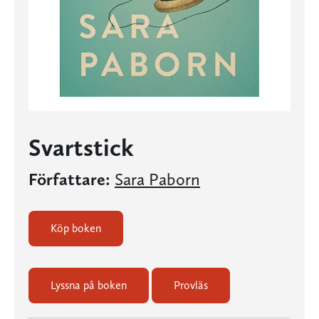
Svartstick
Författare:
Sara Paborn
Köp boken
Lyssna på boken
Provläs