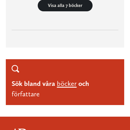
Visa alla 7 böcker
Sök bland våra
böcker
och
författare