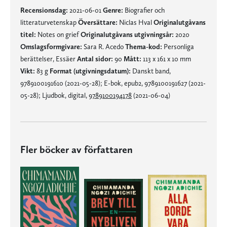
Recensionsdag:
2021-06-01
Genre:
Biografier och
litteraturvetenskap
Översättare:
Niclas Hval
Originalutgåvans
titel:
Notes on grief
Originalutgåvans utgivningsår:
2020
Omslagsformgivare:
Sara R. Acedo
Thema-kod:
Personliga
berättelser, Essäer
Antal sidor:
90
Mått:
113 x 161 x 10 mm
Vikt:
83 g
Format (utgivningsdatum):
Danskt band,
9789100191610 (2021-05-28); E-bok, epub2, 9789100191627 (2021-
05-28); Ljudbok, digital,
9789100194178
(2021-06-04)
Fler böcker av författaren