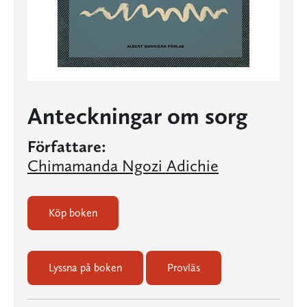
Anteckningar om sorg
Författare:
Chimamanda Ngozi Adichie
Köp boken
Lyssna på boken
Provläs