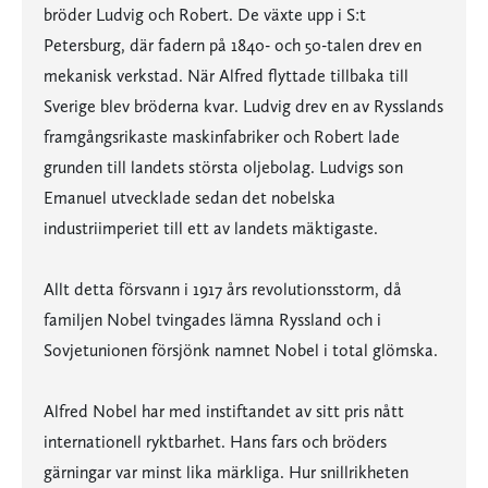
bröder Ludvig och Robert. De växte upp i S:t
Petersburg, där fadern på 1840- och 50-talen drev en
mekanisk verkstad. När Alfred flyttade tillbaka till
Sverige blev bröderna kvar. Ludvig drev en av Rysslands
framgångsrikaste maskinfabriker och Robert lade
grunden till landets största oljebolag. Ludvigs son
Emanuel utvecklade sedan det nobelska
industriimperiet till ett av landets mäktigaste.
Allt detta försvann i 1917 års revolutionsstorm, då
familjen Nobel tvingades lämna Ryssland och i
Sovjetunionen försjönk namnet Nobel i total glömska.
Alfred Nobel har med instiftandet av sitt pris nått
internationell ryktbarhet. Hans fars och bröders
gärningar var minst lika märkliga. Hur snillrikheten