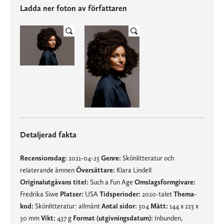
Ladda ner foton av författaren
Detaljerad fakta
Recensionsdag:
2021-04-23
Genre:
Skönlitteratur och
relaterande ämnen
Översättare:
Klara Lindell
Originalutgåvans titel:
Such a Fun Age
Omslagsformgivare:
Fredrika Siwe
Platser:
USA
Tidsperioder:
2020-talet
Thema-
kod:
Skönlitteratur: allmänt
Antal sidor:
304
Mått:
144 x 223 x
30 mm
Vikt:
437 g
Format (utgivningsdatum):
Inbunden,