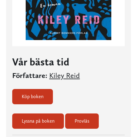
Vår bästa tid
Författare:
Kiley Reid
Köp boken
Lyssna på boken
Provläs