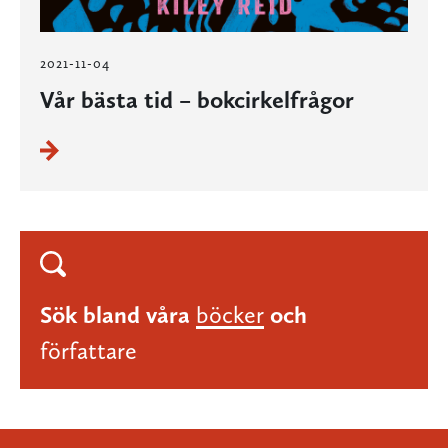
2021-11-04
Vår bästa tid – bokcirkelfrågor
Sök bland våra
böcker
och
författare