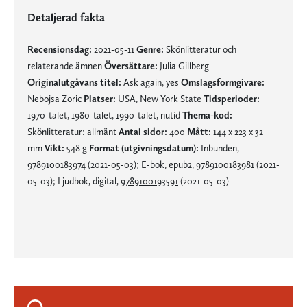
Detaljerad fakta
Recensionsdag:
2021-05-11
Genre:
Skönlitteratur och
relaterande ämnen
Översättare:
Julia Gillberg
Originalutgåvans titel:
Ask again, yes
Omslagsformgivare:
Nebojsa Zoric
Platser:
USA, New York State
Tidsperioder:
1970-talet, 1980-talet, 1990-talet, nutid
Thema-kod:
Skönlitteratur: allmänt
Antal sidor:
400
Mått:
144 x 223 x 32
mm
Vikt:
548 g
Format (utgivningsdatum):
Inbunden,
9789100183974 (2021-05-03); E-bok, epub2, 9789100183981 (2021-
05-03); Ljudbok, digital,
9789100193591
(2021-05-03)