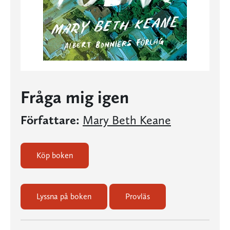
Fråga mig igen
Författare:
Mary Beth Keane
Köp boken
Lyssna på boken
Provläs