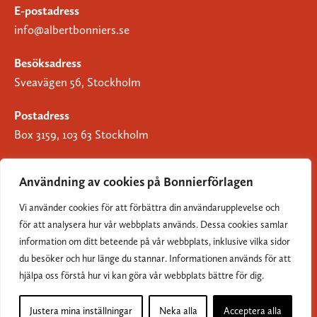
E-postadress
info@albertbonniers.se
Besöksadress
Sveavägen 56, Stockholm
Postadress
Box 3159, 103 63 Stockholm
Användning av cookies på Bonnierförlagen
Vi använder cookies för att förbättra din användarupplevelse och
Om Bonnierförlagen
för att analysera hur vår webbplats används. Dessa cookies samlar
Cookies
information om ditt beteende på vår webbplats, inklusive vilka sidor
du besöker och hur länge du stannar. Informationen används för att
Integritetspolicy
hjälpa oss förstå hur vi kan göra vår webbplats bättre för dig.
Justera mina inställningar
Neka alla
Acceptera alla