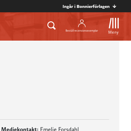
Ingår i Bonnierförlagen
Beställ recensionsexemplar
Meny
Mediekontakt:
Emelie Forsdahl