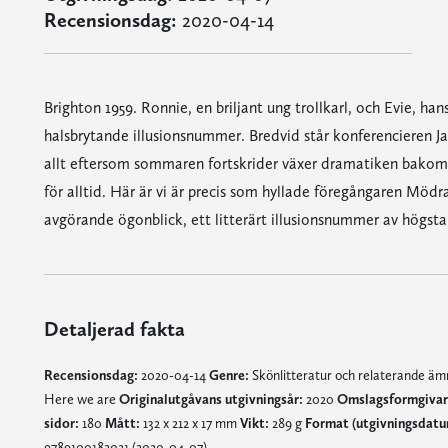
Recensionsdag:
2020-04-14
Brighton 1959. Ronnie, en briljant ung trollkarl, och Evie, han
halsbrytande illusionsnummer. Bredvid står konferencieren Ja
allt eftersom sommaren fortskrider växer dramatiken bakom
för alltid. Här är vi är precis som hyllade föregångaren Mö
avgörande ögonblick, ett litterärt illusionsnummer av högsta 
Detaljerad fakta
Recensionsdag:
2020-04-14
Genre:
Skönlitteratur och relaterande ä
Here we are
Originalutgåvans utgivningsår:
2020
Omslagsformgivar
sidor:
180
Mått:
132 x 212 x 17 mm
Vikt:
289 g
Format (utgivningsdatu
9789100182021 (2020-04-07)