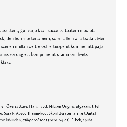
s assistent, gör varje kväll succé på teatern med ett
ck, den borne entertainern, som håller i alla trådar. Men
 scenen mellan de tre och efterspelet kommer att pågå
drarnas söndag ett komprimerat drama om livets
klass.
mnen
Översättare:
Hans-Jacob Nilsson
Originalutgåvans titel:
e:
Sara R. Acedo
Thema-kod:
Skönlitteratur: allmänt
Antal
m):
Inbunden, 9789100182007 (2020-04-07); E-bok, epub2,