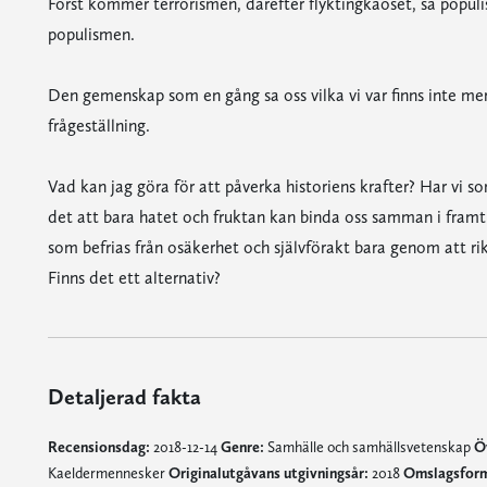
Först kommer terrorismen, därefter flyktingkaoset, så popul
populismen.
Den gemenskap som en gång sa oss vilka vi var finns inte mer. ”V
frågeställning.
Vad kan jag göra för att påverka historiens krafter? Har vi 
det att bara hatet och fruktan kan binda oss samman i framt
som befrias från osäkerhet och självförakt bara genom att ri
Finns det ett alternativ?
Detaljerad fakta
Recensionsdag:
2018-12-14
Genre:
Samhälle och samhällsvetenskap
Ö
Kaeldermennesker
Originalutgåvans utgivningsår:
2018
Omslagsform