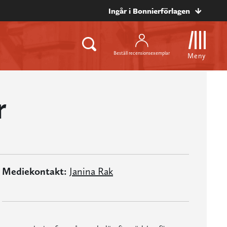
Ingår i Bonnierförlagen
Beställ recensionsexemplar
Meny
r
Mediekontakt:
Janina Rak