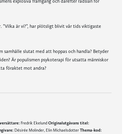
ismens explosiva framgång och därefter rädslan för
ilka är vi?”, har plötsligt blivit vår tids viktigaste
som samhälle slutat med att hoppas och handla? Betyder
iden? Är populismen psykoterapi för utsatta människor
kta föraktet mot andra?
versättare:
Fredrik Ekelund
Originalutgåvans titel:
givare:
Désirée Molinder, Elin Michaelsdotter
Thema-kod: