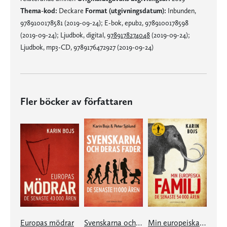
Thema-kod:
Deckare
Format (utgivningsdatum):
Inbunden,
9789100178581 (2019-09-24); E-bok, epub2, 9789100178598
(2019-09-24); Ljudbok, digital,
9789178274048
(2019-09-24);
Ljudbok, mp3-CD, 9789176472927 (2019-09-24)
Fler böcker av författaren
Europas mödrar
Svenskarna och deras fäder de senaste 11 000 åren
Min europeiska familj