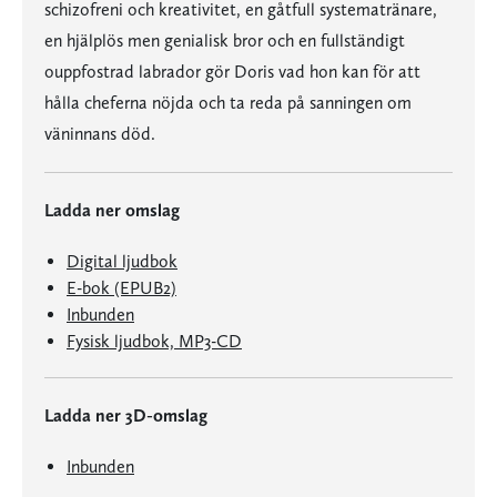
schizofreni och kreativitet, en gåtfull systematränare,
en hjälplös men genialisk bror och en fullständigt
ouppfostrad labrador gör Doris vad hon kan för att
hålla cheferna nöjda och ta reda på sanningen om
väninnans död.
Ladda ner omslag
Digital ljudbok
E-bok (EPUB2)
Inbunden
Fysisk ljudbok, MP3-CD
Ladda ner 3D-omslag
Inbunden