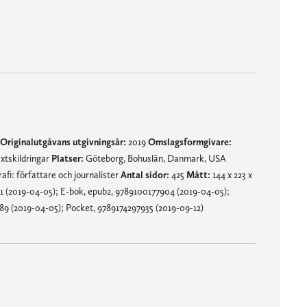
erese Rabe, mama
 på topplistorna." Viktor Andersson, Östgöta Correspondenten
t en självbiografi som inte söker det utsatta och groteska utan känsligt noterar sådana vardagliga känslor och relationer som ryms gott och väl inom det normalas ramar men ändå kan skapa själslig turbulens." Christian Swalander, Borås Tidning
te skulle tala om, då var man besvärlig. Förmodligen är det denna förmåga att fånga det surrealistiska och svarta i oss människor på ett humoristiskt och snarast ironiskt vis som är hennes forte som författare. Så fungerar det i alla fall i 'Sladdisen'." Sophie Lossing, Norra Skåne
Originalutgåvans utgivningsår:
2019
Omslagsformgivare:
xtskildringar
Platser:
Göteborg, Bohuslän, Danmark, USA
afi: författare och journalister
Antal sidor:
425
Mått:
144 x 223 x
 (2019-04-05); E-bok, epub2, 9789100177904 (2019-04-05);
89 (2019-04-05); Pocket, 9789174297935 (2019-09-12)