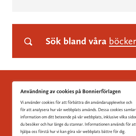
Sök bland våra
böcke
Användning av cookies på Bonnierförlagen
Vi använder cookies för att förbättra din användarupplevelse och
Albert Bonniers Förlag grundades 1837 och är Sveriges
för att analysera hur vår webbplats används. Dessa cookies samlar
största skönlitterära förlag.
information om ditt beteende på vår webbplats, inklusive vilka sido
du besöker och hur länge du stannar. Informationen används för at
hjälpa oss förstå hur vi kan göra vår webbplats bättre för dig.