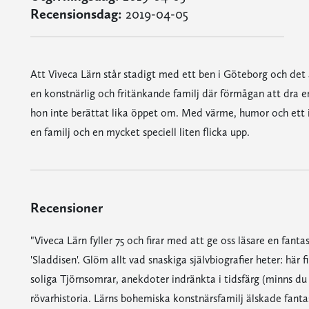
Recensionsdag:
2019-04-05
Att Viveca Lärn står stadigt med ett ben i Göteborg och det 
en konstnärlig och fritänkande familj där förmågan att dra e
hon inte berättat lika öppet om. Med värme, humor och ett i
en familj och en mycket speciell liten flicka upp.
Recensioner
"Viveca Lärn fyller 75 och firar med att ge oss läsare en fan
'Sladdisen'. Glöm allt vad snaskiga självbiografier heter: här
soliga Tjörnsomrar, anekdoter indränkta i tidsfärg (minns du
rövarhistoria. Lärns bohemiska konstnärsfamilj älskade fanta