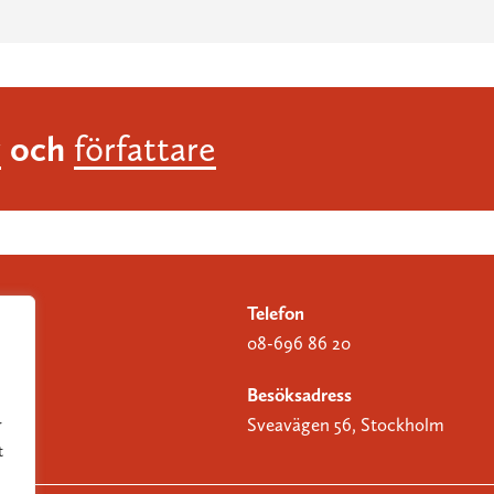
och
r
författare
Telefon
08-696 86 20
Besöksadress
Sveavägen 56, Stockholm
r
t