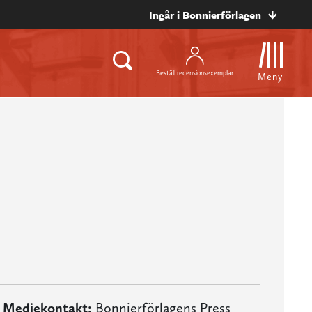
Ingår i Bonnierförlagen
Beställ recensionsexemplar
Meny
Mediekontakt:
Bonnierförlagens Press