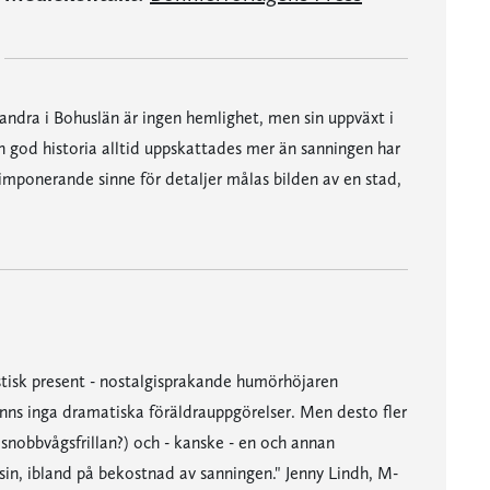
andra i Bohuslän är ingen hemlighet, men sin uppväxt i
n god historia alltid uppskattades mer än sanningen har
mponerande sinne för detaljer målas bilden av en stad,
tastisk present - nostalgisprakande humörhöjaren
 finns inga dramatiska föräldrauppgörelser. Men desto fler
 snobbvågsfrillan?) och - kanske - en och annan
sin, ibland på bekostnad av sanningen." Jenny Lindh, M-