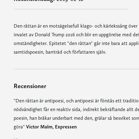
Den råttan är en motsägelsefull klago- och kärlekssång över
invalet av Donald Trump 2016 och blir en uppgörelse med det
omständigheter. Epitetet "den råttan" går inte bara att appl
samtidspoesin, barrträd och författaren själv.
Recensioner
"Den råttan är antipoesi, och antipoesi är förstås ett traditi
nödvändighet får en reaktiv sida, indirekt bekräftande allt den
poesin, han bråkar underbart med den, grälar så besviket so
göra"
Victor Malm, Expressen
"Den råttan är antipoesi, och antipoesi är förstås ett traditionellt sätt att göra just det, eftersom sådan med nödvändighet får en reaktiv sida, indirekt bekräftande allt den vill slita sig från. Men Gårdfeldt tar inte adjö av poesin, han bråkar underbart med den, grälar så besviket som bara den som verkligen tror på dess nödvändighet kan göra"
"Gårdfeldts sätt att gestalta den där klyvnaden, som också är en klyvnad mellan uppriktighet och oförmåga till uppriktighet, är övertygande och nästan rörande tills man får sin empati med diktjaget i retur som en ironisk knäpp på näsan, vilket ytterligare bidrar till klyvnaden, och 
Lars Hermansson, Kulturnytt, Sveriges Radio