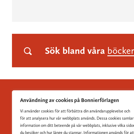
Sök bland våra
böcke
Användning av cookies på Bonnierförlagen
Vi använder cookies för att förbättra din användarupplevelse och
Albert Bonniers Förlag grundades 1837 och är Sveriges
för att analysera hur vår webbplats används. Dessa cookies samlar
största skönlitterära förlag.
information om ditt beteende på vår webbplats, inklusive vilka sido
du besöker och hur länge du stannar. Informationen används för at