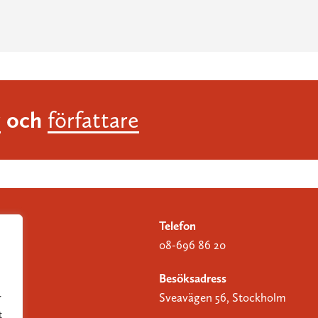
och
r
författare
Telefon
08-696 86 20
Besöksadress
Sveavägen 56, Stockholm
r
t