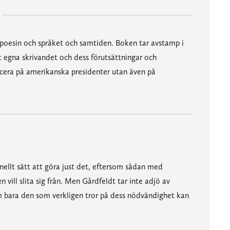
 poesin och språket och samtiden. Boken tar avstamp i
 egna skrivandet och dess förutsättningar och
icera på amerikanska presidenter utan även på
onellt sätt att göra just det, eftersom sådan med
 vill slita sig från. Men Gårdfeldt tar inte adjö av
m bara den som verkligen tror på dess nödvändighet kan
empatin, i en spiralrörelse fram till slutdikten, den råttan, som är bland det konstigaste jag läst på senare år. Trotsar all beskrivning. Är den bra? Ja, jag tror det."