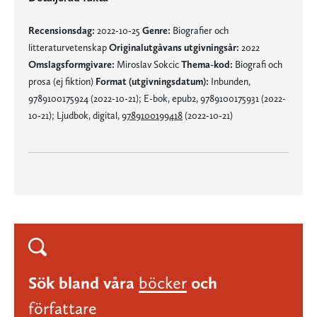
Recensionsdag:
2022-10-25
Genre:
Biografier och
litteraturvetenskap
Originalutgåvans utgivningsår:
2022
Omslagsformgivare:
Miroslav Sokcic
Thema-kod:
Biografi och
prosa (ej fiktion)
Format (utgivningsdatum):
Inbunden,
9789100175924 (2022-10-21); E-bok, epub2, 9789100175931 (2022-
10-21); Ljudbok, digital,
9789100199418
(2022-10-21)
Sök bland våra
böcker
och
författare