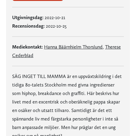
Utgivningsdag:
2022-10-21
Recensionsdag:
2022-10-25
Mediekontakt:
Hanna Bäärnhielm Thorslund
,
Therese
Cederblad
SÄG INGET TILL MAMMA är en uppväxtskildring i det
tidiga 80-talets Stockholm med givna ingredienser
som hiphop, breakdance och graffiti. Här beskrivs hur
livet med en excentrisk och oberäknelig pappa skapar
en osäker och utsatt tillvaro. Samtidigt är det ett
spännande liv med färgstarka personligheter i inte så
barn anpassade miljöer. Men hur präglar det en ung
pojkes syn på manlighet?