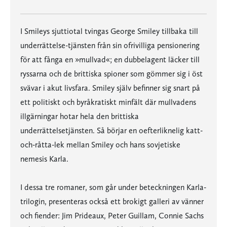
I Smileys sjuttiotal tvingas George Smiley tillbaka till
underrättelse-tjänsten från sin ofrivilliga pensionering
för att fånga en »mullvad«; en dubbelagent läcker till
ryssarna och de brittiska spioner som gömmer sig i öst
svävar i akut livsfara. Smiley själv befinner sig snart på
ett politiskt och byråkratiskt minfält där mullvadens
illgärningar hotar hela den brittiska
underrättelsetjänsten. Så börjar en oefterliknelig katt-
och-råtta-lek mellan Smiley och hans sovjetiske
nemesis Karla.
I dessa tre romaner, som går under beteckningen Karla-
trilogin, presenteras också ett brokigt galleri av vänner
och fiender: Jim Prideaux, Peter Guillam, Connie Sachs