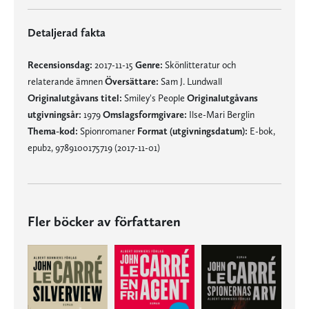
Detaljerad fakta
Recensionsdag:
2017-11-15
Genre:
Skönlitteratur och
relaterande ämnen
Översättare:
Sam J. Lundwall
Originalutgåvans titel:
Smiley's People
Originalutgåvans
utgivningsår:
1979
Omslagsformgivare:
Ilse-Mari Berglin
Thema-kod:
Spionromaner
Format (utgivningsdatum):
E-bok,
epub2, 9789100175719 (2017-11-01)
Fler böcker av författaren