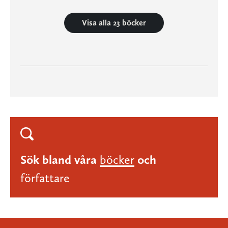
Visa alla 23 böcker
Sök bland våra
böcker
och
författare