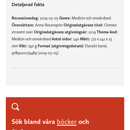
Detaljerad fakta
Recensionsdag:
2019-03-05
Genre:
Medicin och omvårdnad
Översättare:
Anna Rosenqvist
Originalutgåvans titel:
Oomen
stroomt over
Originalutgåvans utgivningsår:
2019
Thema-kod:
Medicin och omvårdnad
Antal sidor:
240
Mått:
172 x 242 x 23
mm
Vikt:
740 g
Format (utgivningsdatum):
Danskt band,
9789100179489 (2019-03-05)
Sök bland våra
böcker
och