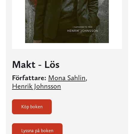
Makt - Lös
Författare:
Mona Sahlin
,
Henrik Johnsson
Köp boken
Lyssna på boken