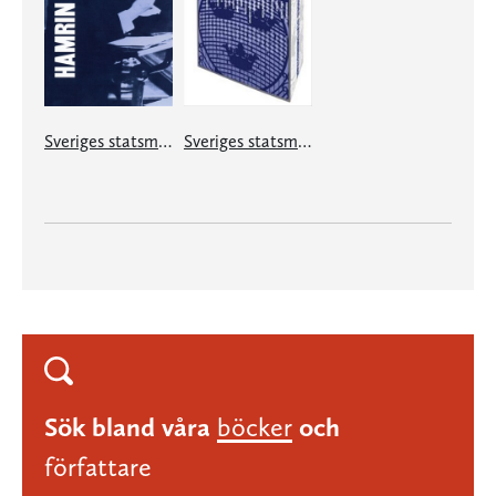
Sveriges statsministrar under 100 år. Felix Hamrin
Sveriges statsministrar under 100 år. Samlingsutgåva
Sök bland våra
böcker
och
författare