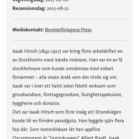
Recensionsdag:
2017-08-22
Mediekontakt:
Bonnierförlagens Press
Isaak Hirsch (1843–1917) var kring förra sekelskiftet en
av Stockholms mest kända invånare. Han var en av få
stockholmare som kunde omnämnas med enbart
förnamnet – alla visste ändå vem det rörde sig om.
Isaak var i över ett halvt sekel febrilt verksam som
grosshandlare, företagsgrundare, fastighetsspekulant,
byggherre och donator.
Det var Isaak Hirsch som först insåg att Strandvägen
kunde bli en förnäm paradgata. Han byggde själv flera
hus där. Som teaterälskare lät han uppföra
Oscarsteatern åt ”teaterkungen” Albert Ranft. Isaak