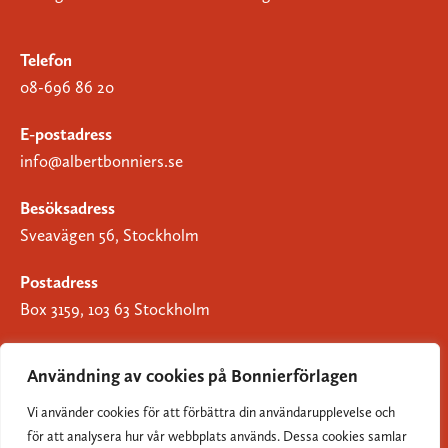
Telefon
08-696 86 20
E-postadress
info@albertbonniers.se
Besöksadress
Sveavägen 56, Stockholm
Postadress
Box 3159, 103 63 Stockholm
Användning av cookies på Bonnierförlagen
Vi använder cookies för att förbättra din användarupplevelse och
Om Bonnierförlagen
för att analysera hur vår webbplats används. Dessa cookies samlar