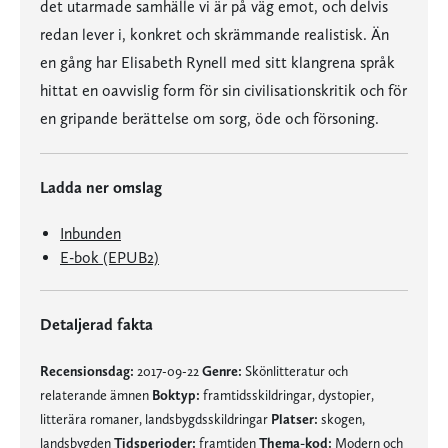
det utarmade samhälle vi är på väg emot, och delvis
redan lever i, konkret och skrämmande realistisk. Än
en gång har Elisabeth Rynell med sitt klangrena språk
hittat en oavvislig form för sin civilisationskritik och för
en gripande berättelse om sorg, öde och försoning.
Ladda ner omslag
Inbunden
E-bok (EPUB2)
Detaljerad fakta
Recensionsdag:
2017-09-22
Genre:
Skönlitteratur och
relaterande ämnen
Boktyp:
framtidsskildringar, dystopier,
litterära romaner, landsbygdsskildringar
Platser:
skogen,
landsbygden
Tidsperioder:
framtiden
Thema-kod:
Modern och