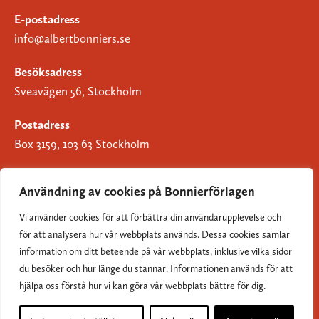
E-postadress
info@albertbonniers.se
Besöksadress
Sveavägen 56, Stockholm
Postadress
Box 3159, 103 63 Stockholm
Användning av cookies på Bonnierförlagen
Vi använder cookies för att förbättra din användarupplevelse och
Om Bonnierförlagen
för att analysera hur vår webbplats används. Dessa cookies samlar
Cookies
information om ditt beteende på vår webbplats, inklusive vilka sidor
du besöker och hur länge du stannar. Informationen används för att
Integritetspolicy
hjälpa oss förstå hur vi kan göra vår webbplats bättre för dig.