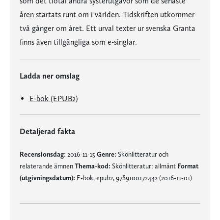
som det tiotal andra systerutgåvor som de senaste
åren startats runt om i världen. Tidskriften utkommer
två gånger om året. Ett urval texter ur svenska Granta
finns även tillgängliga som e-singlar.
Ladda ner omslag
E-bok (EPUB2)
Detaljerad fakta
Recensionsdag:
2016-11-15
Genre:
Skönlitteratur och
relaterande ämnen
Thema-kod:
Skönlitteratur: allmänt
Format
(utgivningsdatum):
E-bok, epub2, 9789100172442 (2016-11-01)