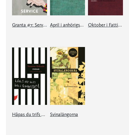
Granta #7: Service
April i anhörigsverige
Oktober i Fattigsverige
Håpas du trifs bra i fengelset
Svinalängorna