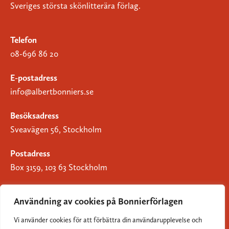
Sveriges största skönlitterära förlag.
Telefon
08-696 86 20
E-postadress
info@albertbonniers.se
Besöksadress
Sveavägen 56, Stockholm
Postadress
Box 3159, 103 63 Stockholm
Användning av cookies på Bonnierförlagen
Vi använder cookies för att förbättra din användarupplevelse och
Om Bonnierförlagen