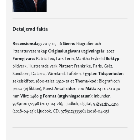
Detaljerad fakta
Recensionsdag:
2017-05-16
Genre:
Biografier och
litteraturvetenskap
Originalutgåvans utgivningsår:
2017
Formgivare:
Patric Leo, Lars Lerin, Maritha Frykelid
Boktyp:
bildverk, illustrerade verk
Platser:
Frankrike, Paris, Grèz,
Sundborn, Dalarna, Värmland, Lofoten, Egypten
Tidsperioder:
sekelskiftet, 1800-talet, 1910-talet
Thema-kod:
Biografi och
prosa (ej fiktion), Konst
Antal sidor:
200
Mått:
241 x 281 x 30
mm
Vikt:
1480 g
Format (utgivningsdatum):
Inbunden,
9789100172398 (2017-04-26); Ljudbok, digital,
9789176517055
(2018-04-25); Ljudbok, CD, 9789174333961 (2018-04-25)