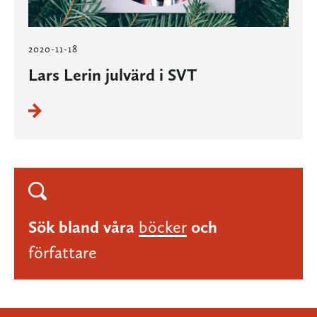
2020-11-18
Lars Lerin julvärd i SVT
Sök bland våra
böcker
och
författare