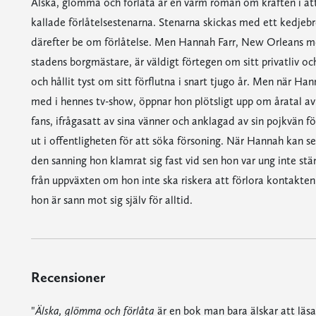
Älska, glömma och förlåta är en varm roman om kraften i att f
kallade förlåtelsestenarna. Stenarna skickas med ett kedjebr
därefter be om förlåtelse. Men Hannah Farr, New Orleans me
stadens borgmästare, är väldigt förtegen om sitt privatliv o
och hållit tyst om sitt förflutna i snart tjugo år. Men när 
med i hennes tv-show, öppnar hon plötsligt upp om åratal av
fans, ifrågasatt av sina vänner och anklagad av sin pojkvän för
ut i offentligheten för att söka försoning. När Hannah kan se
den sanning hon klamrat sig fast vid sen hon var ung inte s
från uppväxten om hon inte ska riskera att förlora kontakte
hon är sann mot sig själv för alltid.
Recensioner
"
Älska, glömma och förlåta
är en bok man bara älskar att läsa