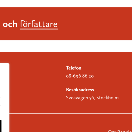
och
r
författare
Telefon
08-696 86 20
Besöksadress
Sveavägen 56, Stockholm
r
t