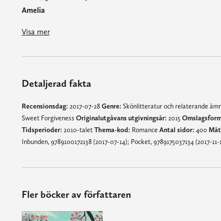
Amelia
"[O]vanligt stark amerikansk bok. [...] Lori Nelson Spielman lyckas ta upp förlåtelse, svek och skuld så att man blir lite omtumlad."
“Spielmans hjältinna är lätt att tycka om och relatera till och den kärleksfulla kraften i att förlåta och bli förlåten genomsyrar den här gripande romanen. "
Under drygt 200 sidor känns boken som ett förutsägbart pekoral, där det väntade sker enligt klassisk USA-modell. Sedan b
Visa mer
Detaljerad fakta
Recensionsdag:
2017-07-28
Genre:
Skönlitteratur och relaterande ä
Sweet Forgiveness
Originalutgåvans utgivningsår:
2015
Omslagsform
Tidsperioder:
2010-talet
Thema-kod:
Romance
Antal sidor:
400
Måt
Inbunden, 9789100172138 (2017-07-14); Pocket, 9789175037134 (2017-11-
Fler böcker av författaren