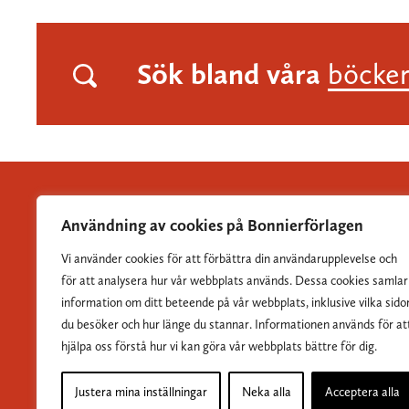
Sök bland våra
böcke
Användning av cookies på Bonnierförlagen
Vi använder cookies för att förbättra din användarupplevelse och
Albert Bonniers Förlag grundades 1837 och är Sveriges
för att analysera hur vår webbplats används. Dessa cookies samlar
största skönlitterära förlag.
information om ditt beteende på vår webbplats, inklusive vilka sido
du besöker och hur länge du stannar. Informationen används för at
hjälpa oss förstå hur vi kan göra vår webbplats bättre för dig.
Justera mina inställningar
Neka alla
Acceptera alla