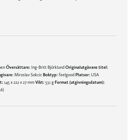
örjar det hända oväntade saker. Lori Nelson Spielman får ihop en intressant historia som håller hela vägen."
mnen
Översättare:
Ing-Britt Björklund
Originalutgåvans titel:
givare:
Miroslav Sokcic
Boktyp:
feelgood
Platser:
USA
t:
145 x 222 x 27 mm
Vikt:
531 g
Format (utgivningsdatum):
16)