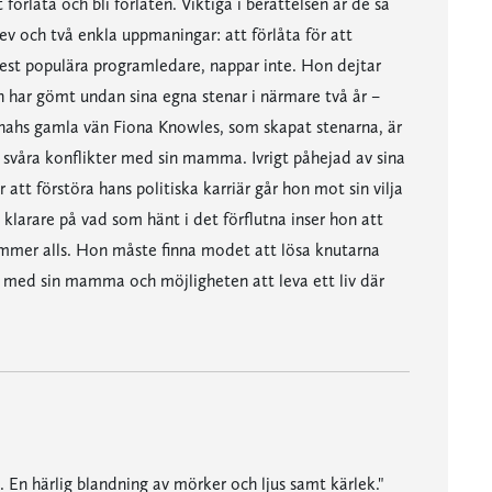
örlåta och bli förlåten. Viktiga i berättelsen är de så
ev och två enkla uppmaningar: att förlåta för att
st populära programledare, nappar inte. Hon dejtar
ch har gömt undan sina egna stenar i närmare två år –
Hannahs gamla vän Fiona Knowles, som skapat stenarna, är
 svåra konflikter med sin mamma. Ivrigt påhejad av sina
 att förstöra hans politiska karriär går hon mot sin vilja
 klarare på vad som hänt i det förflutna inser hon att
tämmer alls. Hon måste finna modet att lösa knutarna
n med sin mamma och möjligheten att leva ett liv där
. En härlig blandning av mörker och ljus samt kärlek."