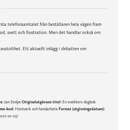
örsta telefonsamtalet från beställaren hela vägen fram
 blod, svett och frustration. Men det handlar också om
esstolthet. Ett aktuellt inlägg i debatten om
e:
Jan Stolpe
Originalutgåvans titel:
En snekkers dagbok
ma-kod:
Hantverk och handarbete
Format (utgivningsdatum):
2017-10-03)