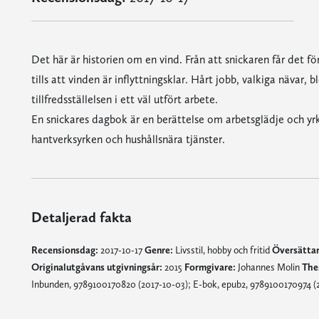
Det här är historien om en vind. Från att snickaren får det f
tills att vinden är inflyttningsklar. Hårt jobb, valkiga nävar,
tillfredsställelsen i ett väl utfört arbete.
En snickares dagbok är en berättelse om arbetsglädje och yrk
hantverksyrken och hushållsnära tjänster.
Detaljerad fakta
Recensionsdag:
2017-10-17
Genre:
Livsstil, hobby och fritid
Översättar
Originalutgåvans utgivningsår:
2015
Formgivare:
Johannes Molin
The
Inbunden, 9789100170820 (2017-10-03); E-bok, epub2, 9789100170974 (