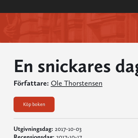
En snickares d
Författare:
Ole Thorstensen
Köp boken
Utgivningsdag:
2017-10-03
Recensionsdag:
2017-10-17