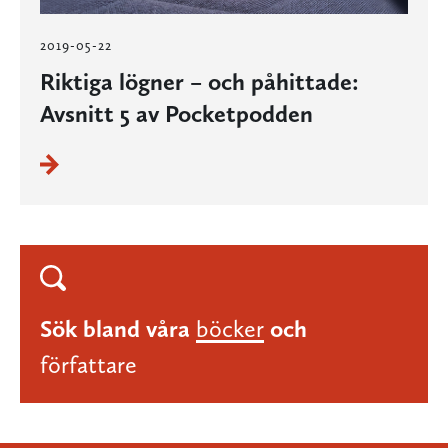
2019-05-22
Riktiga lögner – och påhittade:
Avsnitt 5 av Pocketpodden
Sök bland våra
böcker
och
författare