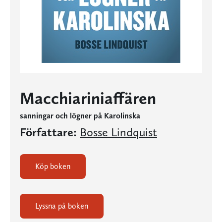
Macchiariniaffären
sanningar och lögner på Karolinska
Författare:
Bosse Lindquist
Köp boken
Lyssna på boken