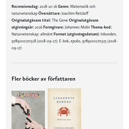
Recensionsdag:
2018-10-16
Genre:
Matematik och
naturvetenskap
Översättare:
Joachim Retzlaff
Originalutgåvans titel:
The Gene
Originalutgåvans
utgivningsår:
2016
Formgivare:
Johannes Molin
Thema-kod:
Naturvetenskap: allmänt
Format (utgivningsdatum):
Inbunden,
9789100170318 (2018-09-17); E-bok, epub2, 9789100170325 (2018-
09-17)
Fler böcker av författaren