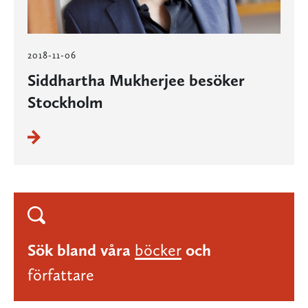
2018-11-06
Siddhartha Mukherjee besöker
Stockholm
Sök bland våra
böcker
och
författare