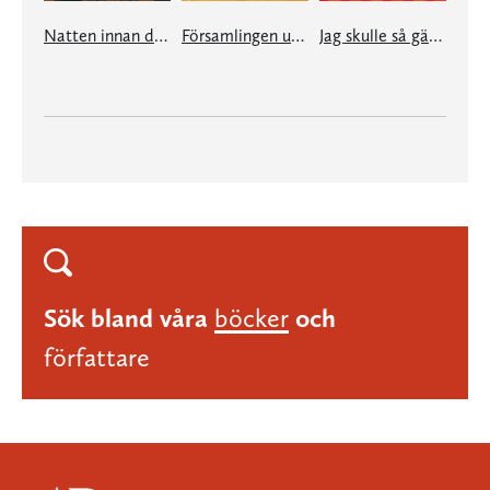
Natten innan de hängde Ruth Ellis
Församlingen under jorden
Jag skulle så gärna vilja förföra dig - men jag orkar inte
Sök bland våra
böcker
och
författare