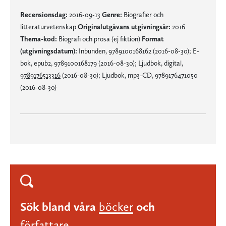
Recensionsdag:
2016-09-13
Genre:
Biografier och
litteraturvetenskap
Originalutgåvans utgivningsår:
2016
Thema-kod:
Biografi och prosa (ej fiktion)
Format
(utgivningsdatum):
Inbunden, 9789100168162 (2016-08-30); E-
bok, epub2, 9789100168179 (2016-08-30); Ljudbok, digital,
9789176513316
(2016-08-30); Ljudbok, mp3-CD, 9789176471050
(2016-08-30)
Sök bland våra
böcker
och
författare