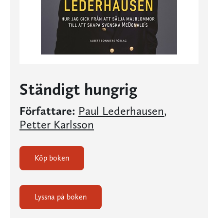
Ständigt hungrig
Författare:
Paul Lederhausen
,
Petter Karlsson
Köp boken
Lyssna på boken