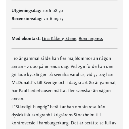
Utgivningsdag:
2016-08-30
Recensionsdag:
2016-09-13
Mediekontakt:
Lina Kåberg Stene
,
Bonnierpress
Tio år gammal sålde han fler majblommor än någon
annan - 2 000 på en enda dag. Vid 25 införde han den
grillade kycklingen på svenska varuhus, vid 37 tog han
McDonald´s till Sverige och i dag, snart 80 år gammal,
har Paul Lederhausen mättat fler svenskar än någon
annan.
I ”Ständigt hungrig” berättar han om sin resa från
dyslektisk skolgrabb i krigsårens Stockholm till
kontroversiell hamburgerkung. Det är berättelse full av