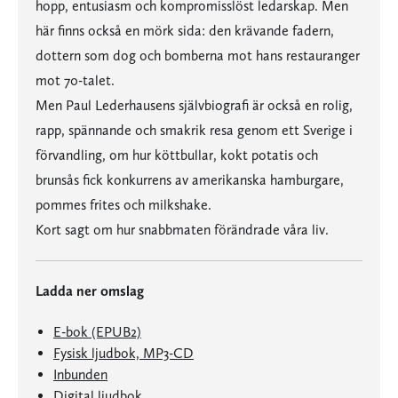
hopp, entusiasm och kompromisslöst ledarskap. Men
här finns också en mörk sida: den krävande fadern,
dottern som dog och bomberna mot hans restauranger
mot 70-talet.
Men Paul Lederhausens självbiografi är också en rolig,
rapp, spännande och smakrik resa genom ett Sverige i
förvandling, om hur köttbullar, kokt potatis och
brunsås fick konkurrens av amerikanska hamburgare,
pommes frites och milkshake.
Kort sagt om hur snabbmaten förändrade våra liv.
Ladda ner omslag
E-bok (EPUB2)
Fysisk ljudbok, MP3-CD
Inbunden
Digital ljudbok