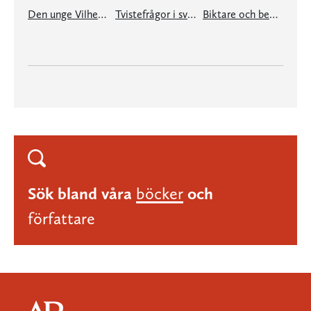
Den unge Vilhelm Moberg
Tvistefrågor i svensk litteraturforskning
Biktare och bedragare
Sök bland våra
böcker
och
författare