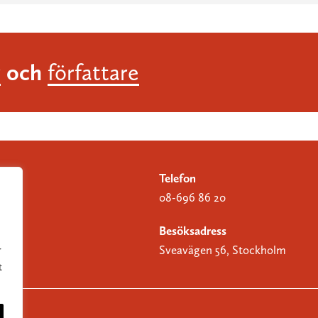
och
r
författare
Telefon
08-696 86 20
Besöksadress
Sveavägen 56, Stockholm
r
t