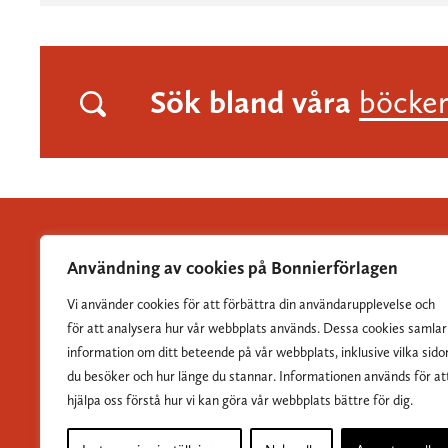
Sök bland våra
böcke
Användning av cookies på Bonnierförlagen
Vi använder cookies för att förbättra din användarupplevelse och
Albert Bonniers Förlag grundades 1837 och är Sveriges
för att analysera hur vår webbplats används. Dessa cookies samlar
största skönlitterära förlag.
information om ditt beteende på vår webbplats, inklusive vilka sido
du besöker och hur länge du stannar. Informationen används för at
hjälpa oss förstå hur vi kan göra vår webbplats bättre för dig.