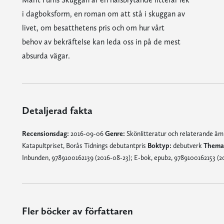
i dagboksform, en roman om att stå i skuggan av
livet, om besatthetens pris och om hur vårt
behov av bekräftelse kan leda oss in på de mest
absurda vägar.
Detaljerad fakta
Recensionsdag:
2016-09-06
Genre:
Skönlitteratur och relaterande ä
Katapultpriset, Borås Tidnings debutantpris
Boktyp:
debutverk
Thema
Inbunden, 9789100162139 (2016-08-23); E-bok, epub2, 9789100162153 (2
Fler böcker av författaren