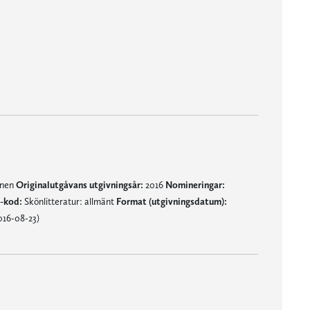
mnen
Originalutgåvans utgivningsår:
2016
Nomineringar:
-kod:
Skönlitteratur: allmänt
Format (utgivningsdatum):
016-08-23)