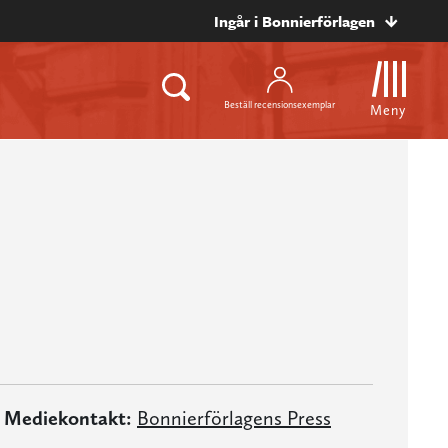
Ingår i Bonnierförlagen
Beställ recensionsexemplar
Meny
Mediekontakt:
Bonnierförlagens Press