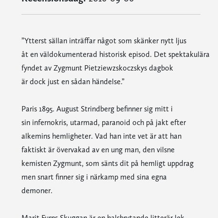
”Ytterst sällan inträffar något som skänker nytt ljus
åt en väldokumenterad historisk episod. Det spektakulära
fyndet av Zygmunt Pietziewzskoczskys dagbok
är dock just en sådan händelse.”
Paris 1895. August Strindberg befinner sig mitt i
sin infernokris, utarmad, paranoid och på jakt efter
alkemins hemligheter. Vad han inte vet är att han
faktiskt är övervakad av en ung man, den vilsne
kemisten Zygmunt, som sänts dit på hemligt uppdrag
men snart finner sig i närkamp med sina egna
demoner.
Marit Furns Skuggan är en halsbrytande litterär lek