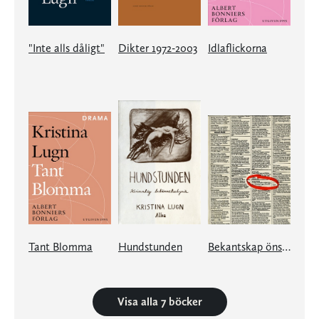
"Inte alls dåligt"
Dikter 1972-2003
Idlaflickorna
Tant Blomma
Hundstunden
Bekantskap önskas med äldre bildad herre
Visa alla 7 böcker