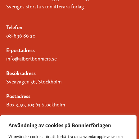
Sveriges största skönlitterära förlag.
Telefon
08-696 86 20
E-postadress
info@albertbonniers.se
Besöksadress
Sveavägen 56, Stockholm
Postadress
Box 3159, 103 63 Stockholm
Användning av cookies på Bonnierförlagen
Vi använder cookies för att förbättra din användarupplevelse och
Om Bonnierförlagen