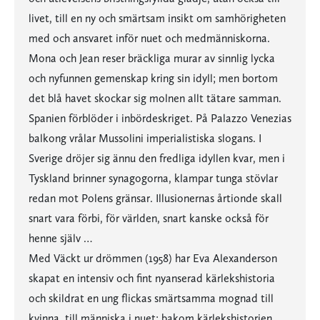
livet, till en ny och smärtsam insikt om samhörigheten
med och ansvaret inför nuet och medmänniskorna.
Mona och Jean reser bräckliga murar av sinnlig lycka
och nyfunnen gemenskap kring sin idyll; men bortom
det blå havet skockar sig molnen allt tätare samman.
Spanien förblöder i inbördeskriget. På Palazzo Venezias
balkong vrålar Mussolini imperialistiska slogans. I
Sverige dröjer sig ännu den fredliga idyllen kvar, men i
Tyskland brinner synagogorna, klampar tunga stövlar
redan mot Polens gränsar. Illusionernas årtionde skall
snart vara förbi, för världen, snart kanske också för
henne själv …
Med Väckt ur drömmen (1958) har Eva Alexanderson
skapat en intensiv och fint nyanserad kärlekshistoria
och skildrat en ung flickas smärtsamma mognad till
kvinna, till människa i nuet; bakom kärlekshistorien