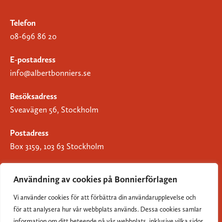
Telefon
08-696 86 20
E-postadress
info@albertbonniers.se
Besöksadress
Sveavägen 56, Stockholm
Postadress
Box 3159, 103 63 Stockholm
Användning av cookies på Bonnierförlagen
Vi använder cookies för att förbättra din användarupplevelse och
Om Bonnierförlagen
för att analysera hur vår webbplats används. Dessa cookies samlar
Cookies
information om ditt beteende på vår webbplats, inklusive vilka sidor