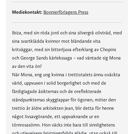
Mediekontakt:
Bonnierförlagens Press
Ibiza, med sin röda jord och sina silvergrå olivträd, med
sina svartklädda kvinnor mot bländande vita
kritväggar, med sin bitterljuva efterklang av Chopins
och George Sands kärlekssaga – vad väntade sig Mona
av den vita ön?
När Mona, eng ung kvinna i trettiotalets ännu oväckta
värld, uppvuxen i solid borgerlighet och med de
färdiglagade åsikternas och de oreflekterade
ståndpunkternas skygglappar för ögonen, möter den
trettio år äldre arkitekten Jean, blir detta för henne
något livsavgörande, ett uppvaknande ur en
törnrosasömn. Hon väcks inte bara till sinnlighetens
och utlevelsens bristningsfyllda glädje, utan också till