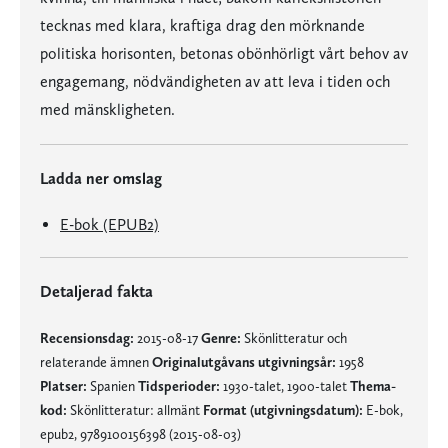
tecknas med klara, kraftiga drag den mörknande
politiska horisonten, betonas obönhörligt vårt behov av
engagemang, nödvändigheten av att leva i tiden och
med mänskligheten.
Ladda ner omslag
E-bok (EPUB2)
Detaljerad fakta
Recensionsdag:
2015-08-17
Genre:
Skönlitteratur och
relaterande ämnen
Originalutgåvans utgivningsår:
1958
Platser:
Spanien
Tidsperioder:
1930-talet, 1900-talet
Thema-
kod:
Skönlitteratur: allmänt
Format (utgivningsdatum):
E-bok,
epub2, 9789100156398 (2015-08-03)