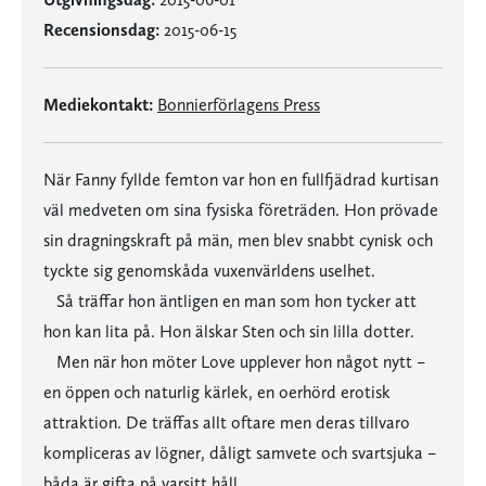
Recensionsdag:
2015-06-15
Mediekontakt:
Bonnierförlagens Press
När Fanny fyllde femton var hon en fullfjädrad kurtisan
väl medveten om sina fysiska företräden. Hon prövade
sin dragningskraft på män, men blev snabbt cynisk och
tyckte sig genomskåda vuxenvärldens uselhet.
Så träffar hon äntligen en man som hon tycker att
hon kan lita på. Hon älskar Sten och sin lilla dotter.
Men när hon möter Love upplever hon något nytt –
en öppen och naturlig kärlek, en oerhörd erotisk
attraktion. De träffas allt oftare men deras tillvaro
kompliceras av lögner, dåligt samvete och svartsjuka –
båda är gifta på varsitt håll.