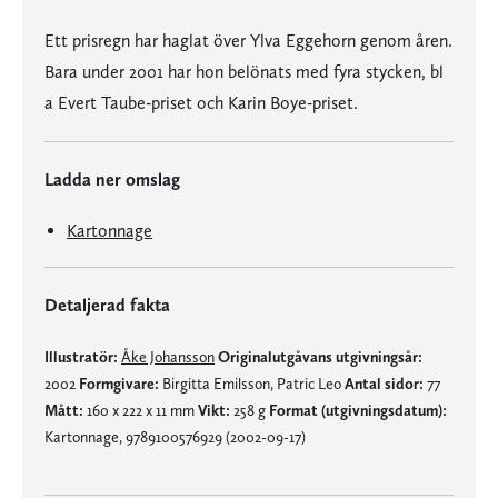
Ett prisregn har haglat över Ylva Eggehorn genom åren.
Bara under 2001 har hon belönats med fyra stycken, bl
a Evert Taube-priset och Karin Boye-priset.
Ladda ner omslag
Kartonnage
Detaljerad fakta
Illustratör:
Åke Johansson
Originalutgåvans utgivningsår:
2002
Formgivare:
Birgitta Emilsson, Patric Leo
Antal sidor:
77
Mått:
160 x 222 x 11 mm
Vikt:
258 g
Format (utgivningsdatum):
Kartonnage, 9789100576929 (2002-09-17)