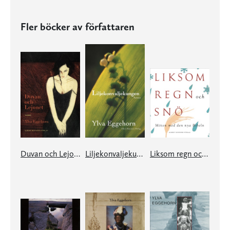
Fler böcker av författaren
Duvan och Lejonet
Liljekonvaljekungen
Liksom regn och snö - möten med den nya Bibeln