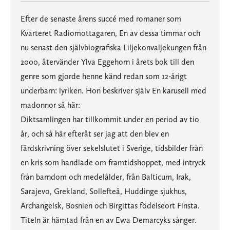
Efter de senaste årens succé med romaner som
Kvarteret Radiomottagaren, En av dessa timmar och
nu senast den självbiografiska Liljekonvaljekungen från
2000, återvänder Ylva Eggehorn i årets bok till den
genre som gjorde henne känd redan som 12-årigt
underbarn: lyriken. Hon beskriver själv En karusell med
madonnor så här:
Diktsamlingen har tillkommit under en period av tio
år, och så här efteråt ser jag att den blev en
färdskrivning över sekelslutet i Sverige, tidsbilder från
en kris som handlade om framtidshoppet, med intryck
från barndom och medelålder, från Balticum, Irak,
Sarajevo, Grekland, Sollefteå, Huddinge sjukhus,
Archangelsk, Bosnien och Birgittas födelseort Finsta.
Titeln är hämtad från en av Ewa Demarcyks sånger.