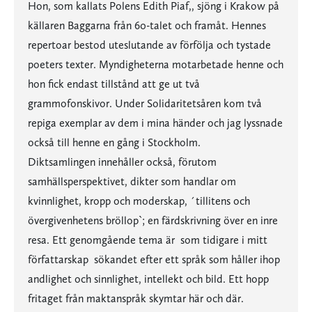
Hon, som kallats Polens Edith Piaf,, sjöng i Krakow på
källaren Baggarna från 60-talet och framåt. Hennes
repertoar bestod uteslutande av förfölja och tystade
poeters texter. Myndigheterna motarbetade henne och
hon fick endast tillstånd att ge ut två
grammofonskivor. Under Solidaritetsåren kom två
repiga exemplar av dem i mina händer och jag lyssnade
också till henne en gång i Stockholm.
Diktsamlingen innehåller också, förutom
samhällsperspektivet, dikter som handlar om
kvinnlighet, kropp och moderskap, ´tillitens och
övergivenhetens bröllop`; en färdskrivning över en inre
resa. Ett genomgående tema är  som tidigare i mitt
författarskap  sökandet efter ett språk som håller ihop
andlighet och sinnlighet, intellekt och bild. Ett hopp
fritaget från maktanspråk skymtar här och där.