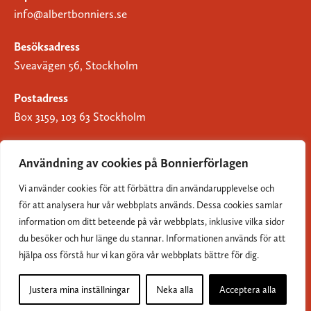
info@albertbonniers.se
Besöksadress
Sveavägen 56, Stockholm
Postadress
Box 3159, 103 63 Stockholm
Användning av cookies på Bonnierförlagen
Vi använder cookies för att förbättra din användarupplevelse och
Om Bonnierförlagen
för att analysera hur vår webbplats används. Dessa cookies samlar
Cookies
information om ditt beteende på vår webbplats, inklusive vilka sidor
du besöker och hur länge du stannar. Informationen används för att
Integritetspolicy
hjälpa oss förstå hur vi kan göra vår webbplats bättre för dig.
Justera mina inställningar
Neka alla
Acceptera alla