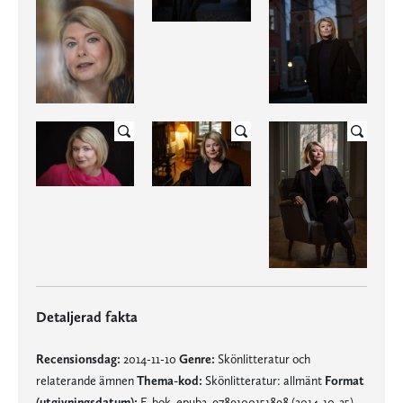
Detaljerad fakta
Recensionsdag:
2014-11-10
Genre:
Skönlitteratur och
relaterande ämnen
Thema-kod:
Skönlitteratur: allmänt
Format
(utgivningsdatum):
E-bok, epub2, 9789100151898 (2014-10-25)